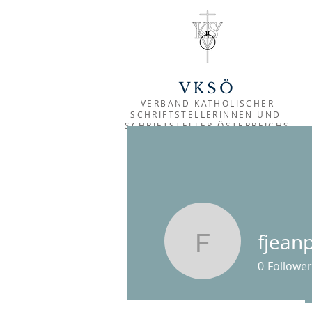
VKSÖ
VERBAND KATHOLISCHER
SCHRIFTSTELLER
INNEN UND
SCHRIFTSTELLER ÖSTERREICHS
fjean
fjeanplon
0
Follower