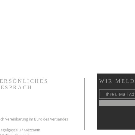
PERSÖNLICHES
WIR MELD
GESPRÄCH
ch Vereinbarung im Büro des Verbandes
iegelgasse 3 / Mezzanin