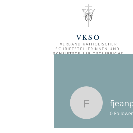
VKSÖ
VERBAND KATHOLISCHER
SCHRIFTSTELLER
INNEN UND
SCHRIFTSTELLER ÖSTERREICHS
fjean
fjeanplon
0
Follower