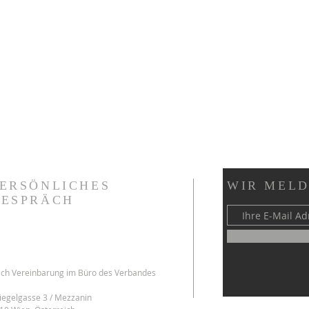
PERSÖNLICHES
WIR MELD
GESPRÄCH
ch Vereinbarung im Büro des Verbandes
iegelgasse 3 / Mezzanin